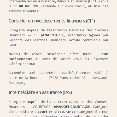
Intermédiaires en Assurance, Banque et Finance (ORIAS) sous
le n°
08 040 619
, vérifiable sur
www.orias.fr
, au titre des
activités suivantes :
Conseiller en investissements financiers (CIF)
Enregistré auprès de l'Association Nationale des Conseils
Financiers — CIF (
ANACOFI-CIF
), association agréée par
l'Autorité des Marchés Financiers. Activité contrôlable par
l'AMF.
Niveau de conseil susceptible d'être fourni :
non
indépendant
, au sens de l'article 325-5 du Règlement
Général de l'AMF.
Autorité de tutelle : Autorité des Marchés Financiers (AMF), 17,
place de la Bourse — 75082 Paris cedex 02 —
www.amf-
france.org
Intermédiaire en assurance (IAS)
Enregistré auprès de l'Association Nationale des Conseils
Financiers — COURTAGE (
ANACOFI-COURTAGE
). Catégorie
d'intermédiaire :
courtier d'assurance
(catégorie B : non
soumis à une obligation contractuelle de travailler