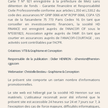
Carte T N° 921 enregistrée à la préfecture de Metz sans
détention de fonds - Garantie Financière et Responsabilité
Civile Professionnelle conforme aux articles L.350 et L.530.2 du
code des assurances N° GFIIP 0066 et N° RCPIP 0066, CGPA 125
rue de la faisanderie 75 773 Paris Cedex 16. En tant que
conseiller en investissements financiers, la société HD
FINANCE est enregistré auprès de l’ANACOFI CIF sous le
N°E001823, Association agrée auprès de l’AMF. En tant que
courtier en assurances auprès de l'ANACOFI-COURTAGE , ces
activités sont contrôlables par l’ACPR.
Créatrices : VTB & Graphisme et Conception
Responsable de la publication : Didier HENRION - d.henrion@henrion-
cgpi.com
Webmaster : Christelle Bestieu -
Graphisme & Conception
Le présent site comporte un certain nombre d'informations
promotionnelles.
Le site web est hébergé par la société HD Henrion sur ses
matériels. L'utilisateur reconnaît avoir été informé que le
présent site est accessible 24 heures sur 24 et 7 jours sur 7, à
l'exception des cas de force majeure, difficultés informatiques,